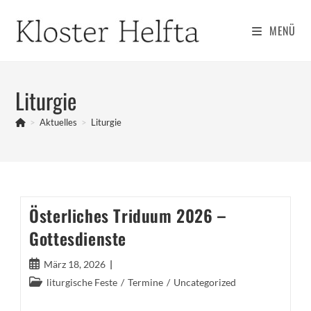
Zum
Inhalt
MENÜ
springen
Liturgie
>
Aktuelles
>
Liturgie
Österliches Triduum 2026 –
Gottesdienste
Beitrag
März 18, 2026
veröffentlicht:
Beitrags-
liturgische Feste
/
Termine
/
Uncategorized
Kategorie: