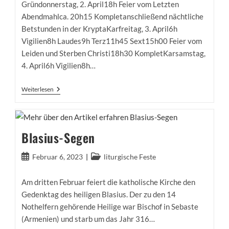
Gründonnerstag, 2. April18h Feier vom Letzten
Abendmahlca. 20h15 Kompletanschließend nächtliche
Betstunden in der KryptaKarfreitag, 3. April6h
Vigilien8h Laudes9h Terz11h45 Sext15h00 Feier vom
Leiden und Sterben Christi18h30 KompletKarsamstag,
4. April6h Vigilien8h…
Österliches
Weiterlesen
Triduum
2026
–
Gottesdienste
Blasius-Segen
Beitrag
Beitrags-
Februar 6, 2023
liturgische Feste
veröffentlicht:
Kategorie:
Am dritten Februar feiert die katholische Kirche den
Gedenktag des heiligen Blasius. Der zu den 14
Nothelfern gehörende Heilige war Bischof in Sebaste
(Armenien) und starb um das Jahr 316…